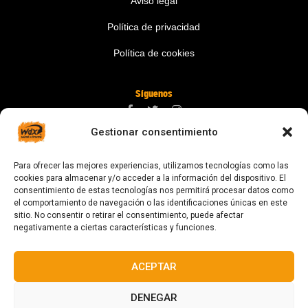
Aviso legal
Política de privacidad
Política de cookies
Síguenos
Gestionar consentimiento
Contáctanos
Para ofrecer las mejores experiencias, utilizamos tecnologías como las
digital@zonawind.com
cookies para almacenar y/o acceder a la información del dispositivo. El
consentimiento de estas tecnologías nos permitirá procesar datos como
Av. de la Mare de Déu de Montserrat, 115
el comportamiento de navegación o las identificaciones únicas en este
sitio. No consentir o retirar el consentimiento, puede afectar
08024 Barcelona
negativamente a ciertas características y funciones.
ACEPTAR
© 2023 Todos los derechos reservados
DENEGAR