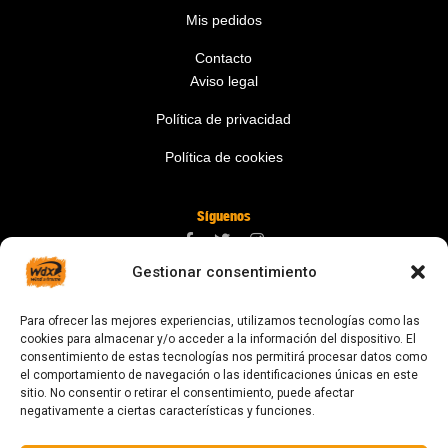
Mis pedidos
Contacto
Aviso legal
Política de privacidad
Política de cookies
Síguenos
Gestionar consentimiento
Contáctanos
Para ofrecer las mejores experiencias, utilizamos tecnologías como las
digital@zonawind.com
cookies para almacenar y/o acceder a la información del dispositivo. El
consentimiento de estas tecnologías nos permitirá procesar datos como
Av. de la Mare de Déu de Montserrat, 115
el comportamiento de navegación o las identificaciones únicas en este
sitio. No consentir o retirar el consentimiento, puede afectar
08024 Barcelona
negativamente a ciertas características y funciones.