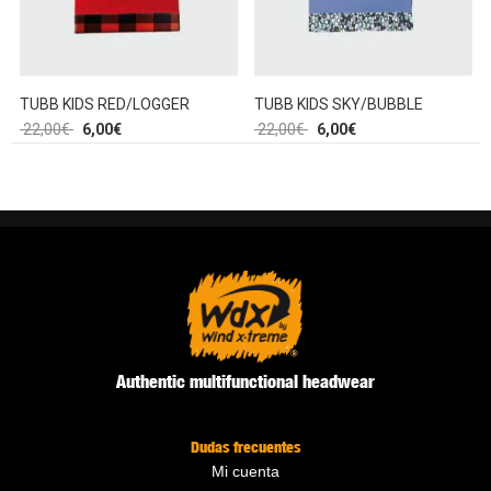
TUBB KIDS RED/LOGGER
TUBB KIDS SKY/BUBBLE
22,00
€
6,00
€
22,00
€
6,00
€
Authentic multifunctional headwear
Dudas frecuentes
Mi cuenta