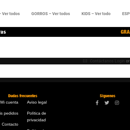
 Ver todos
GORROS – Ver todos
KIDS – Ver todo
ESP
ras
GRA
Contáctanos
Login
or
Dudas frecuentes
Síguenos
Mi cuenta
Aviso legal
is pedidos
Política de
privacidad
Contacto