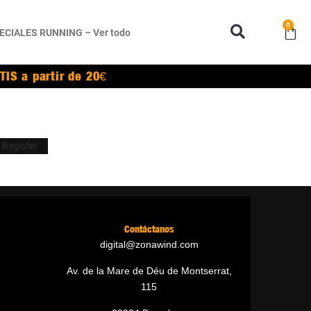
0
ECIALES RUNNING – Ver todo
TIS a partir de 20€
Register
Contáctanos
digital@zonawind.com
Av. de la Mare de Déu de Montserrat,
115