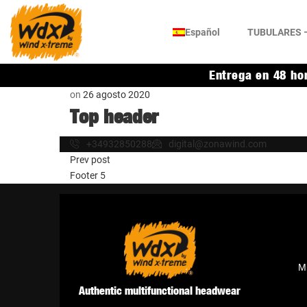
Español
TUBULARES –
Entrega en 48 ho
on
26 agosto 2020
Top header
+34932850288
digital@zonawind.com
Prev post
Footer 5
M
Authentic multifunctional headwear