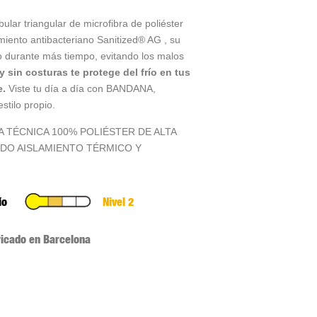
lar triangular de microfibra de poliéster
amiento antibacteriano Sanitized® AG , su
io durante más tiempo, evitando los malos
 y sin costuras te protege del frío en tus
e.
Viste tu día a día con BANDANA,
stilo propio.
 TÉCNICA 100% POLIÉSTER DE ALTA
DO AISLAMIENTO TÉRMICO Y
ío
Nivel 2
ricado en Barcelona