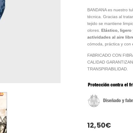
BANDANA es nuestro tubu
técnica. Gracias al trat
tejido se mantiene limp
olores.
Elástico, ligero
actividades al aire libr
cómoda, práctica y con e
FABRICADO CON FIBRA
CALIDAD GARANTIZAN
TRANSPIRABILIDAD.
Protección contra el fr
Diseñado y fab
12,50
€