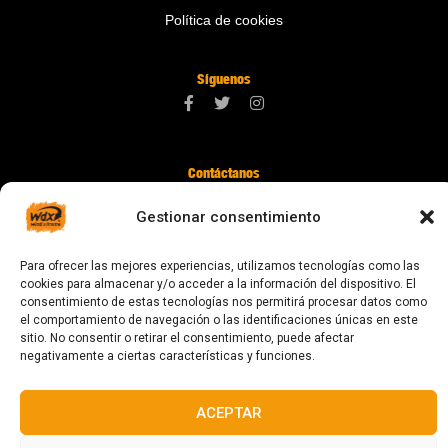
Política de cookies
Síguenos
Contáctanos
digital@zonawind.com
Gestionar consentimiento
Av. de la Mare de Déu de Montserrat, 115
Para ofrecer las mejores experiencias, utilizamos tecnologías como las
08024 Barcelona
cookies para almacenar y/o acceder a la información del dispositivo. El
consentimiento de estas tecnologías nos permitirá procesar datos como
el comportamiento de navegación o las identificaciones únicas en este
sitio. No consentir o retirar el consentimiento, puede afectar
© 2023 Todos los derechos reservados
negativamente a ciertas características y funciones.
ACEPTAR