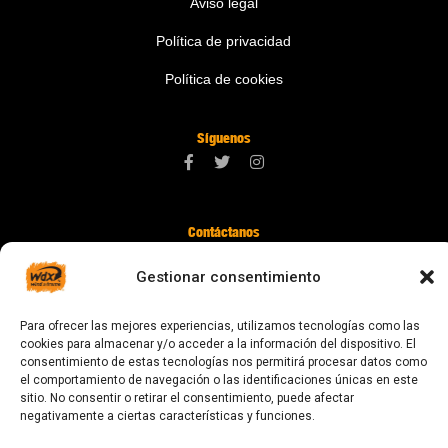
Aviso legal
Política de privacidad
Política de cookies
Síguenos
Contáctanos
digital@zonawind.com
Gestionar consentimiento
Av. de la Mare de Déu de Montserrat, 115
Para ofrecer las mejores experiencias, utilizamos tecnologías como las
08024 Barcelona
cookies para almacenar y/o acceder a la información del dispositivo. El
consentimiento de estas tecnologías nos permitirá procesar datos como
el comportamiento de navegación o las identificaciones únicas en este
sitio. No consentir o retirar el consentimiento, puede afectar
© 2023 Todos los derechos reservados
negativamente a ciertas características y funciones.