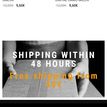
SAILOR
DIGITAL CAMO GREEN
12,00
€
9,60
€
12,00
€
9,60
€