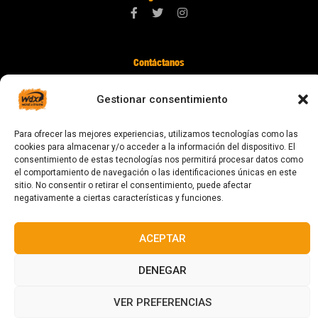
Contáctanos
digital@zonawind.com
Gestionar consentimiento
Av. de la Mare de Déu de Montserrat, 115
08024 Barcelona
Para ofrecer las mejores experiencias, utilizamos tecnologías como las
cookies para almacenar y/o acceder a la información del dispositivo. El
consentimiento de estas tecnologías nos permitirá procesar datos como
el comportamiento de navegación o las identificaciones únicas en este
© 2023 Todos los derechos reservados
sitio. No consentir o retirar el consentimiento, puede afectar
negativamente a ciertas características y funciones.
ACEPTAR
Diseñado y fabricado en Barcelona
DENEGAR
VER PREFERENCIAS