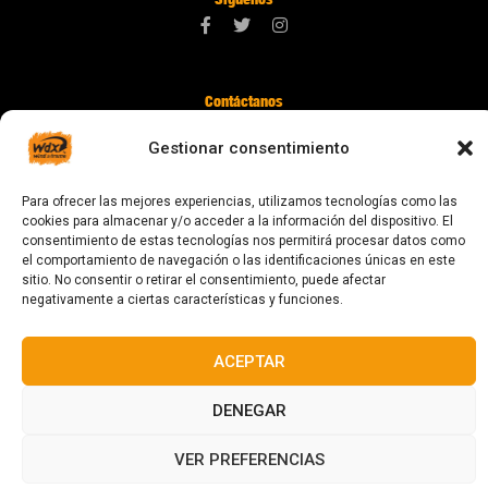
Contáctanos
digital@zonawind.com
Gestionar consentimiento
Av. de la Mare de Déu de Montserrat, 115
Para ofrecer las mejores experiencias, utilizamos tecnologías como las
08024 Barcelona
cookies para almacenar y/o acceder a la información del dispositivo. El
consentimiento de estas tecnologías nos permitirá procesar datos como
el comportamiento de navegación o las identificaciones únicas en este
sitio. No consentir o retirar el consentimiento, puede afectar
© 2023 Todos los derechos reservados
negativamente a ciertas características y funciones.
ACEPTAR
DENEGAR
Diseñado y fabricado en Barcelona
VER PREFERENCIAS