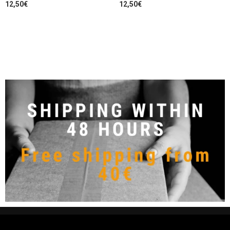
12,50
€
12,50
€