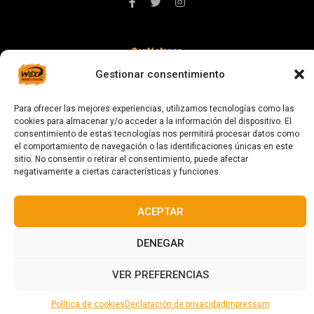
Contáctanos
digital@zonawind.com
Gestionar consentimiento
Av. de la Mare de Déu de Montserrat, 115
Para ofrecer las mejores experiencias, utilizamos tecnologías como las
08024 Barcelona
cookies para almacenar y/o acceder a la información del dispositivo. El
consentimiento de estas tecnologías nos permitirá procesar datos como
el comportamiento de navegación o las identificaciones únicas en este
sitio. No consentir o retirar el consentimiento, puede afectar
© 2023 Todos los derechos reservados
negativamente a ciertas características y funciones.
ACEPTAR
DENEGAR
Diseñado y fabricado en Barcelona
VER PREFERENCIAS
Política de cookies
Declaración de privacidad
Impressum