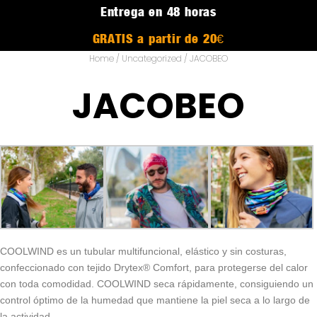
Entrega en 48 horas
GRATIS a partir de 20€
Home
/
Uncategorized
/ JACOBEO
JACOBEO
COOLWIND es un tubular multifuncional, elástico y sin costuras,
confeccionado con tejido Drytex® Comfort, para protegerse del calor
con toda comodidad. COOLWIND seca rápidamente, consiguiendo un
control óptimo de la humedad que mantiene la piel seca a lo largo de
la actividad.