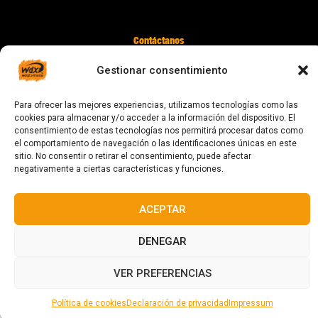
Contáctanos
digital@zonawind.com
Gestionar consentimiento
Av. de la Mare de Déu de Montserrat, 115
Para ofrecer las mejores experiencias, utilizamos tecnologías como las
08024 Barcelona
cookies para almacenar y/o acceder a la información del dispositivo. El
consentimiento de estas tecnologías nos permitirá procesar datos como
el comportamiento de navegación o las identificaciones únicas en este
sitio. No consentir o retirar el consentimiento, puede afectar
© 2023 Todos los derechos reservados
negativamente a ciertas características y funciones.
ACEPTAR
DENEGAR
Diseñado y fabricado en Barcelona
VER PREFERENCIAS
Política de cookies
Declaración de privacidad
Impressum