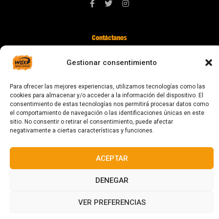
Contáctanos
digital@zonawind.com
Gestionar consentimiento
Av. de la Mare de Déu de Montserrat, 115
08024 Barcelona
Para ofrecer las mejores experiencias, utilizamos tecnologías como las
cookies para almacenar y/o acceder a la información del dispositivo. El
consentimiento de estas tecnologías nos permitirá procesar datos como
el comportamiento de navegación o las identificaciones únicas en este
© 2023 Todos los derechos reservados
sitio. No consentir o retirar el consentimiento, puede afectar
negativamente a ciertas características y funciones.
ACEPTAR
Diseñado y fabricado en Barcelona
DENEGAR
VER PREFERENCIAS