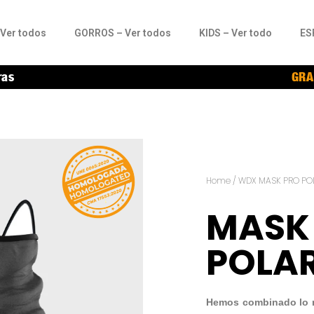
Ver todos
GORROS – Ver todos
KIDS – Ver todo
ES
ras
GRA
Home
/
WDX MASK PRO PO
MASK
POLAR
Hemos combinado lo m