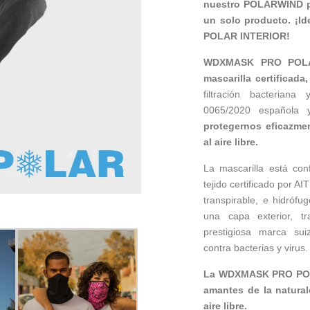
nuestro POLARWIND par
un solo producto. ¡Id
POLAR INTERIOR!
WDXMASK PRO POLAR
mascarilla certificada
filtración bacterian
0065/2020 española 
protegernos eficazmen
al aire libre.
La mascarilla está con
tejido
certificado por AI
transpirable, e hidrófu
una capa exterior, t
prestigiosa marca su
contra bacterias y virus.
La WDXMASK PRO POLAR
amantes de la natural
aire libre.