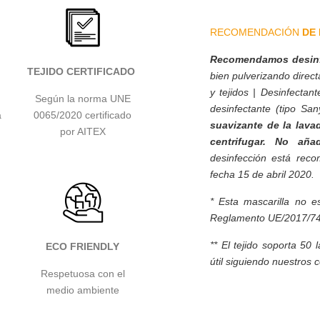
RECOMENDACIÓN
DE 
Recomendamos desinfe
TEJIDO CERTIFICADO
bien pulverizando direc
y tejidos | Desinfecta
Según la norma UNE
desinfectante (tipo Sany
a
0065/2020 certificado
suavizante de la lava
por AITEX
centrifugar. No añad
desinfección está rec
fecha 15 de abril 2020.
* E
sta mascarilla no e
Reglamento UE/2017/745
**
El tejido soporta 50 
ECO FRIENDLY
útil siguiendo nuestros 
Respetuosa con el
medio ambiente