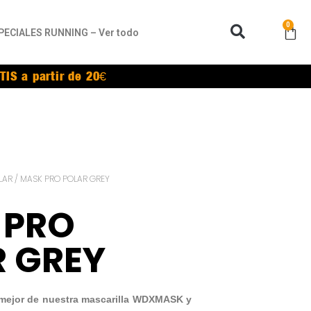
0
PECIALES RUNNING – Ver todo
TIS a partir de 20€
LAR
/ MASK PRO POLAR GREY
 PRO
 GREY
ejor de nuestra mascarilla WDXMASK y