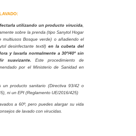
LAVADO:
ctarla utilizando un producto virucida
,
tamente sobre la prenda (tipo Sanytol Hogar
nte multiusos Bosque verde) o añadiendo el
tol desinfectante textil)
en la cubeta del
dora y lavarla normalmente a 30º/40º sin
ir suavizante.
Este procedimiento de
omendado por el Ministerio de Sanidad en
s un producto sanitario (Directiva 93/42 o
), ni un EPI (Reglamento UE/2016/425)
lavados a 60º, pero puedes alargar su vida
consejos de lavado con virucidas.