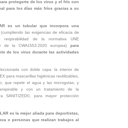
a protegerte de los virus y el frío con
eal para los días más fríos gracias a su
 es un tubular que incorpora una
,
(cumpliendo las exigencias de eficacia de
a y respirabilidad de la normativa UNE
y de la CWA1553:2020 europea)
para
te de los virus durante las actividades
feccionada con doble capa: la interior de
TEX para mascarillas higiénicas reutilizables,
go, que repele el agua y las microgotas; y
ranspirable y con un tratamiento de la
iza SANITIZED©, para mayor protección
 es la mejor aliada para deportistas,
eza o personas que realizan trabajos al