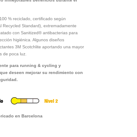
do inmejorables beneficios durante el
100 % reciclado, certificado según
l Recycled Standard), extremadamente
 tratado con Sanitized® antibacterias para
tección higiénica. Algunos diseños
ectantes 3M Scotchlite aportando una mayor
es de poca luz.
nte para running & cycling y
 que deseen mejorar su rendimiento con
eguridad.
ío
Nivel 2
bricado en Barcelona