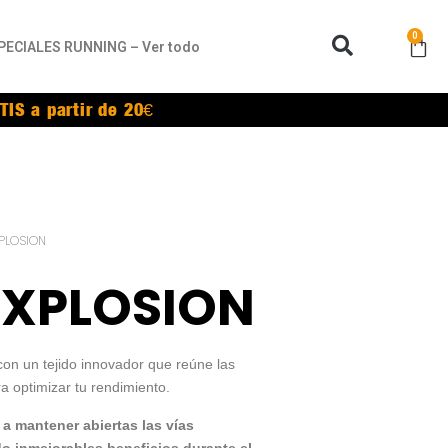
0
PECIALES RUNNING – Ver todo
TIS a partir de 20€
XPLOSION
EXPLOSION
n un tejido innovador que reúne las
a optimizar tu rendimiento.
a mantener abiertas las vías