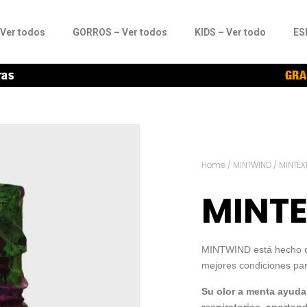
Ver todos
GORROS – Ver todos
KIDS – Ver todo
ES
ras
GRA
Home
/
MINTWIND
/ MINTE
MINT
MINTWIND está hecho co
mejores condiciones par
Su olor a menta ayuda 