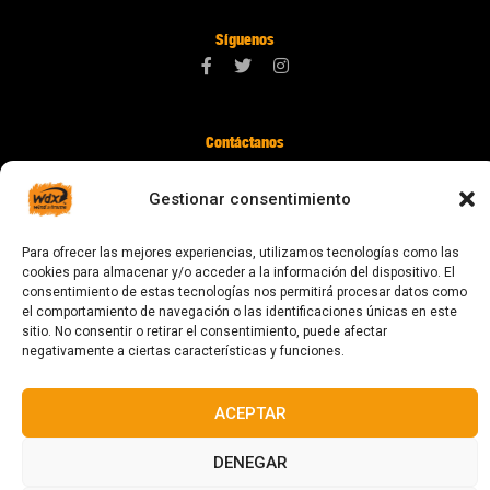
Síguenos
Contáctanos
digital@zonawind.com
Gestionar consentimiento
Av. de la Mare de Déu de Montserrat, 115
08024 Barcelona
Para ofrecer las mejores experiencias, utilizamos tecnologías como las
cookies para almacenar y/o acceder a la información del dispositivo. El
consentimiento de estas tecnologías nos permitirá procesar datos como
el comportamiento de navegación o las identificaciones únicas en este
© 2023 Todos los derechos reservados
sitio. No consentir o retirar el consentimiento, puede afectar
negativamente a ciertas características y funciones.
ACEPTAR
Diseñado y fabricado en Barcelona
DENEGAR