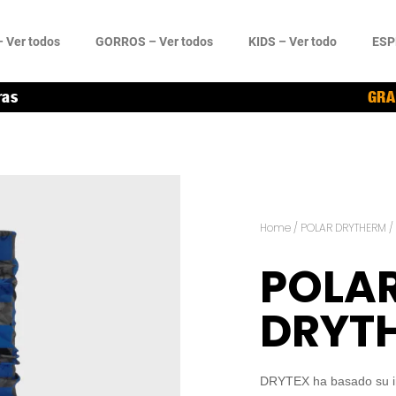
 Ver todos
GORROS – Ver todos
KIDS – Ver todo
ESP
ras
GRA
Home
/
POLAR DRYTHERM
/
POLA
DRYT
DRYTEX ha basado su in