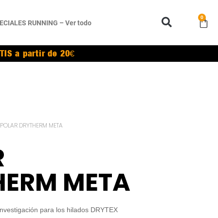
0
ECIALES RUNNING – Ver todo
TIS a partir de 20€
 POLAR DRYTHERM META
R
HERM META
vestigación para los hilados DRYTEX