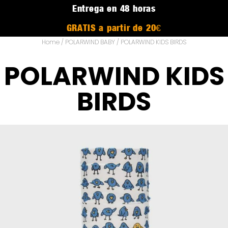
Entrega en 48 horas
GRATIS a partir de 20€
Home
/
POLARWIND BABY
/ POLARWIND KIDS BIRDS
POLARWIND KIDS
BIRDS