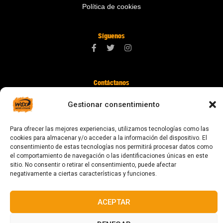
Política de cookies
Síguenos
Contáctanos
digital@zonawind.com
Gestionar consentimiento
Av. de la Mare de Déu de Montserrat, 115
Para ofrecer las mejores experiencias, utilizamos tecnologías como las
08024 Barcelona
cookies para almacenar y/o acceder a la información del dispositivo. El
consentimiento de estas tecnologías nos permitirá procesar datos como
el comportamiento de navegación o las identificaciones únicas en este
sitio. No consentir o retirar el consentimiento, puede afectar
© 2023 Todos los derechos reservados
negativamente a ciertas características y funciones.
ACEPTAR