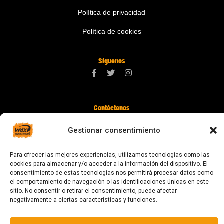
Política de privacidad
Política de cookies
Síguenos
Contáctanos
digital@zonawind.com
Gestionar consentimiento
Av. de la Mare de Déu de Montserrat, 115
Para ofrecer las mejores experiencias, utilizamos tecnologías como las
08024 Barcelona
cookies para almacenar y/o acceder a la información del dispositivo. El
consentimiento de estas tecnologías nos permitirá procesar datos como
el comportamiento de navegación o las identificaciones únicas en este
sitio. No consentir o retirar el consentimiento, puede afectar
© 2023 Todos los derechos reservados
negativamente a ciertas características y funciones.