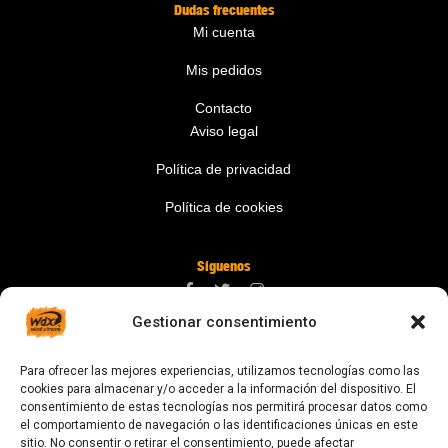
Dudas frecuentes
Mi cuenta
Mis pedidos
Contacto
Aviso legal
Política de privacidad
Política de cookies
Síguenos
Gestionar consentimiento
Contáctanos
Para ofrecer las mejores experiencias, utilizamos tecnologías como las
digital@zonawind.com
cookies para almacenar y/o acceder a la información del dispositivo. El
consentimiento de estas tecnologías nos permitirá procesar datos como
Av. de la Mare de Déu de Montserrat, 115
el comportamiento de navegación o las identificaciones únicas en este
sitio. No consentir o retirar el consentimiento, puede afectar