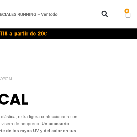
0
ECIALES RUNNING – Ver todo
TIS a partir de 20€
ROPICAL
CAL
ástica, extra ligera confeccionada con
y visera de neopreno.
Un accesorio
rte de los rayos UV y del calor en tus