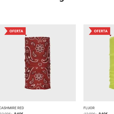
OFERTA
OFERTA
CASHMIRE RED
FLUOR
12,00
€
9,60
€
12,00
€
9,60
€