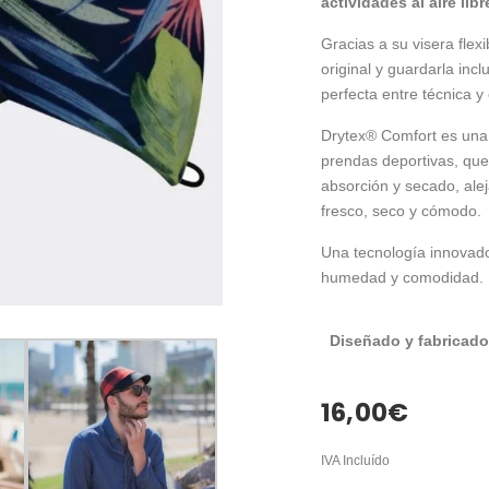
actividades al aire libr
Gracias a su visera flex
original y guardarla inc
perfecta entre técnica y 
Drytex® Comfort es una f
prendas deportivas, que
absorción y secado, ale
fresco, seco y cómodo.
Una tecnología innovad
humedad y comodidad.
Diseñado y fabricado
16,00
€
IVA Incluído