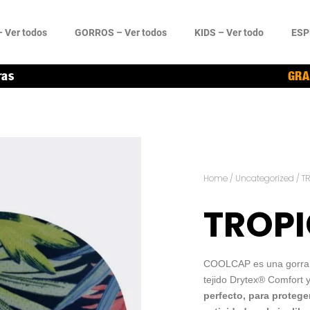
 Ver todos
GORROS – Ver todos
KIDS – Ver todo
ESP
ras
GRA
Home
/
Uncategorized
/ T
TROPI
COOLCAP es una gorra el
tejido Drytex® Comfort 
perfecto, para protege