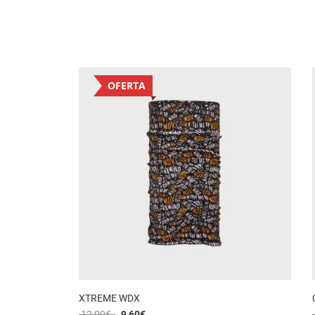
OFERTA
XTREME WDX
12,00
€
9,60
€