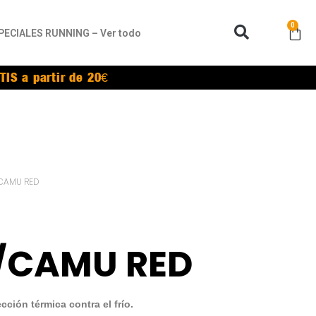
0
PECIALES RUNNING – Ver todo
TIS a partir de 20€
/CAMU RED
/CAMU RED
ción térmica contra el frío.