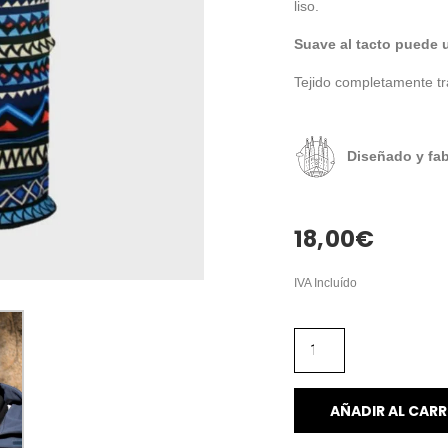
liso.
Suave al tacto puede 
Tejido completamente tr
Diseñado y fa
18,00
€
IVA Incluído
AÑADIR AL CARR