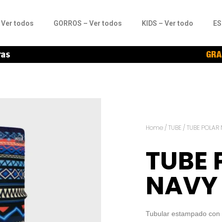
Ver todos
GORROS – Ver todos
KIDS – Ver todo
ES
ras
GRA
Home
/
TUBE
/ TUBE POLAR
TUBE 
NAVY
Tubular estampado con in