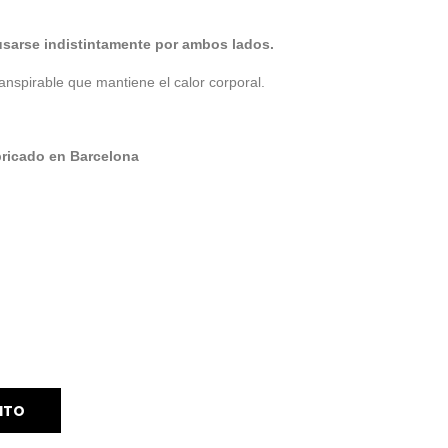
usarse indistintamente por ambos lados.
anspirable que mantiene el calor corporal.
bricado en Barcelona
ITO