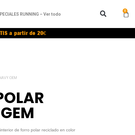
0
PECIALES RUNNING – Ver todo
TIS a partir de 20€
 NAVY GEM
POLAR
 GEM
terior de forro polar reciclado en color