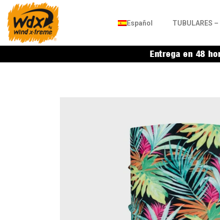
Español
TUBULARES – 
Entrega en 48 ho