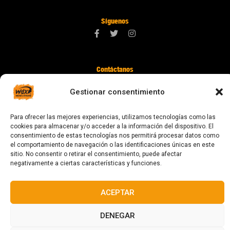
Síguenos
Contáctanos
digital@zonawind.com
Gestionar consentimiento
Av. de la Mare de Déu de Montserrat, 115
Para ofrecer las mejores experiencias, utilizamos tecnologías como las
08024 Barcelona
cookies para almacenar y/o acceder a la información del dispositivo. El
consentimiento de estas tecnologías nos permitirá procesar datos como
el comportamiento de navegación o las identificaciones únicas en este
sitio. No consentir o retirar el consentimiento, puede afectar
© 2023 Todos los derechos reservados
negativamente a ciertas características y funciones.
ACEPTAR
DENEGAR
Diseñado y fabricado en Barcelona