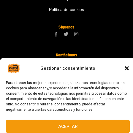
Política de cookies
Síguenos
Contáctanos
digital@zonawind.com
Gestionar consentimiento
Av. de la Mare de Déu de Montserrat, 115
Para ofrecer las mejores experiencias, utilizamos tecnologías como las
08024 Barcelona
cookies para almacenar y/o acceder a la información del dispositivo. El
consentimiento de estas tecnologías nos permitirá procesar datos como
el comportamiento de navegación o las identificaciones únicas en este
sitio. No consentir o retirar el consentimiento, puede afectar
© 2023 Todos los derechos reservados
negativamente a ciertas características y funciones.
ACEPTAR