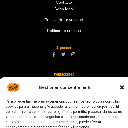
Contacto
Aviso legal
Política de privacidad
Política de cookies
Síguenos
Contáctanos
digital@zonawind.com
Gestionar consentimiento
Av. de la Mare de Déu de Montserrat, 115
Para ofrecer las mejores experiencias, utilizamos tecnologías como las
08024 Barcelona
cookies para almacenar y/o acceder a la información del dispositivo. El
consentimiento de estas tecnologías nos permitirá procesar datos como
el comportamiento de navegación o las identificaciones únicas en este
sitio. No consentir o retirar el consentimiento, puede afectar
© 2023 Todos los derechos reservados
negativamente a ciertas características y funciones.