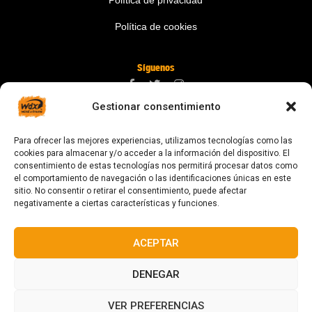
Política de privacidad
Política de cookies
Síguenos
Gestionar consentimiento
Contáctanos
Para ofrecer las mejores experiencias, utilizamos tecnologías como las
digital@zonawind.com
cookies para almacenar y/o acceder a la información del dispositivo. El
consentimiento de estas tecnologías nos permitirá procesar datos como
Av. de la Mare de Déu de Montserrat, 115
el comportamiento de navegación o las identificaciones únicas en este
sitio. No consentir o retirar el consentimiento, puede afectar
08024 Barcelona
negativamente a ciertas características y funciones.
ACEPTAR
© 2023 Todos los derechos reservados
DENEGAR
VER PREFERENCIAS