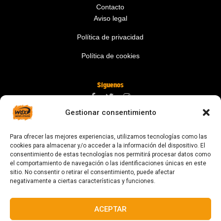
Contacto
Aviso legal
Política de privacidad
Política de cookies
Síguenos
Gestionar consentimiento
Contáctanos
Para ofrecer las mejores experiencias, utilizamos tecnologías como las
digital@zonawind.com
cookies para almacenar y/o acceder a la información del dispositivo. El
consentimiento de estas tecnologías nos permitirá procesar datos como
Av. de la Mare de Déu de Montserrat, 115
el comportamiento de navegación o las identificaciones únicas en este
sitio. No consentir o retirar el consentimiento, puede afectar
08024 Barcelona
negativamente a ciertas características y funciones.
ACEPTAR
© 2023 Todos los derechos reservados