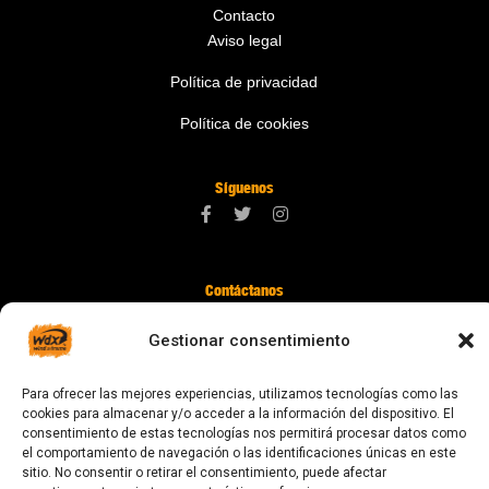
Contacto
Aviso legal
Política de privacidad
Política de cookies
Síguenos
Contáctanos
digital@zonawind.com
Gestionar consentimiento
Av. de la Mare de Déu de Montserrat, 115
Para ofrecer las mejores experiencias, utilizamos tecnologías como las
08024 Barcelona
cookies para almacenar y/o acceder a la información del dispositivo. El
consentimiento de estas tecnologías nos permitirá procesar datos como
el comportamiento de navegación o las identificaciones únicas en este
sitio. No consentir o retirar el consentimiento, puede afectar
© 2023 Todos los derechos reservados