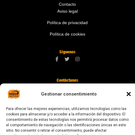
Contacto
Aviso legal
Política de privacidad
Política de cookies
Síguenos
Contáctanos
digital@zonawind.com
Gestionar consentimiento
Av. de la Mare de Déu de Montserrat, 115
Para ofrecer las mejores experiencias, utilizamos tecnologías como las
08024 Barcelona
cookies para almacenar y/o acceder a la información del dispositivo. El
consentimiento de estas tecnologías nos permitirá procesar datos como
el comportamiento de navegación o las identificaciones únicas en este
sitio. No consentir o retirar el consentimiento, puede afectar
© 2023 Todos los derechos reservados