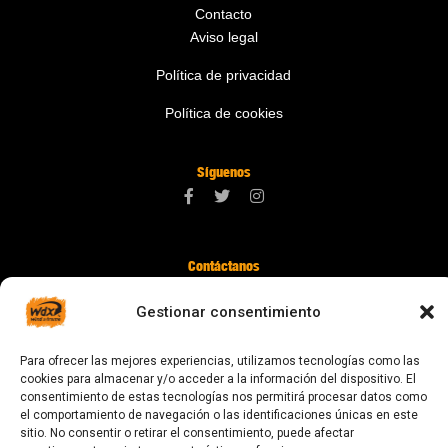
Contacto
Aviso legal
Política de privacidad
Política de cookies
Síguenos
Contáctanos
digital@zonawind.com
Gestionar consentimiento
Av. de la Mare de Déu de Montserrat, 115
Para ofrecer las mejores experiencias, utilizamos tecnologías como las
08024 Barcelona
cookies para almacenar y/o acceder a la información del dispositivo. El
consentimiento de estas tecnologías nos permitirá procesar datos como
el comportamiento de navegación o las identificaciones únicas en este
sitio. No consentir o retirar el consentimiento, puede afectar
© 2023 Todos los derechos reservados