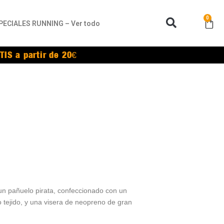
0
PECIALES RUNNING – Ver todo
TIS a partir de 20€
un pañuelo pirata, confeccionado con un
o tejido, y una visera de neopreno de gran