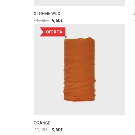
XTREME WDX
12,00
€
9,60
€
OFERTA
ORANGE
12,00
€
9,60
€