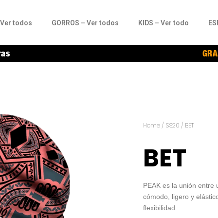
Ver todos
GORROS – Ver todos
KIDS – Ver todo
ES
ras
GRA
Home
/
SS20
/ BET
BET
PEAK es la unión entre 
cómodo, ligero y elástic
flexibilidad.