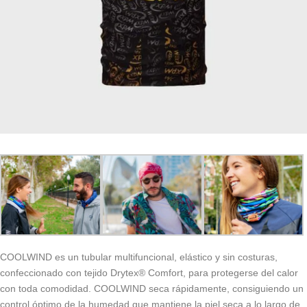
COOLWIND es un tubular multifuncional, elástico y sin costuras,
confeccionado con tejido Drytex® Comfort, para protegerse del calor
con toda comodidad. COOLWIND seca rápidamente, consiguiendo un
control óptimo de la humedad que mantiene la piel seca a lo largo de