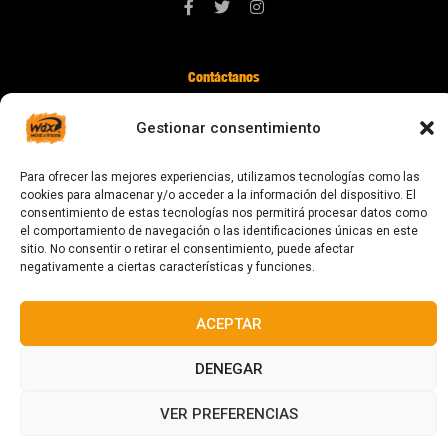
Contáctanos
digital@zonawind.com
Gestionar consentimiento
Av. de la Mare de Déu de Montserrat, 115
08024 Barcelona
Para ofrecer las mejores experiencias, utilizamos tecnologías como las
cookies para almacenar y/o acceder a la información del dispositivo. El
consentimiento de estas tecnologías nos permitirá procesar datos como
el comportamiento de navegación o las identificaciones únicas en este
© 2023 Todos los derechos reservados
sitio. No consentir o retirar el consentimiento, puede afectar
negativamente a ciertas características y funciones.
ACEPTAR
Diseñado y fabricado en Barcelona
DENEGAR
VER PREFERENCIAS