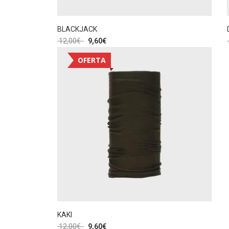
BLACKJACK
12,00
€
9,60
€
OFERTA
KAKI
12,00
€
9,60
€