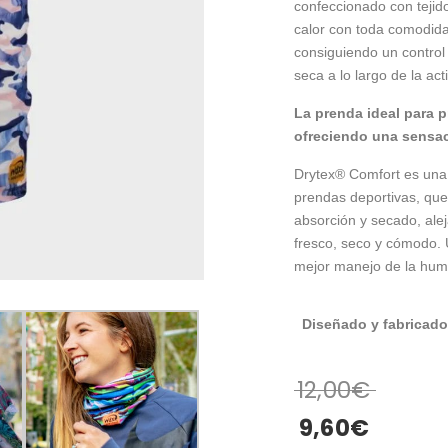
confeccionado con tejid
calor con toda comodi
consiguiendo un control
seca a lo largo de la act
La prenda ideal para p
ofreciendo una sensaci
Drytex® Comfort es una f
prendas deportivas, que
absorción y secado, ale
fresco, seco y cómodo. 
mejor manejo de la hu
Diseñado y fabricado
12,00
€
9,60
€