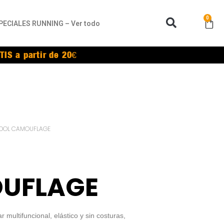
0
PECIALES RUNNING – Ver todo
TIS a partir de 20€
OOL CAMOUFLAGE
UFLAGE
multifuncional, elástico y sin costuras,