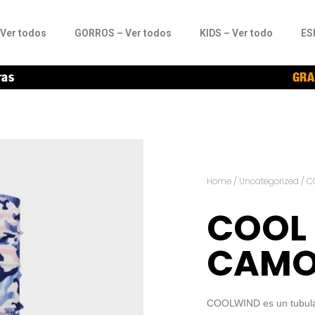
Ver todos
GORROS – Ver todos
KIDS – Ver todo
ES
ras
GRA
Home
/
Uncategorized
/ C
COOL
CAMO
COOLWIND es un tubular 