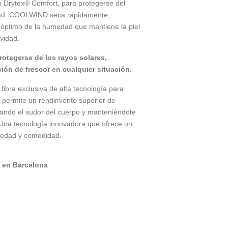
o Drytex® Comfort, para protegerse del
dad. COOLWIND seca rápidamente,
 óptimo de la humedad que mantiene la piel
ividad.
rotegerse de los rayos solares,
ón de frescor en cualquier situación.
ibra exclusiva de alta tecnología para
 permite un rendimiento superior de
jando el sudor del cuerpo y manteniéndote
Una tecnología innovadora que ofrece un
medad y comodidad.
 en Barcelona