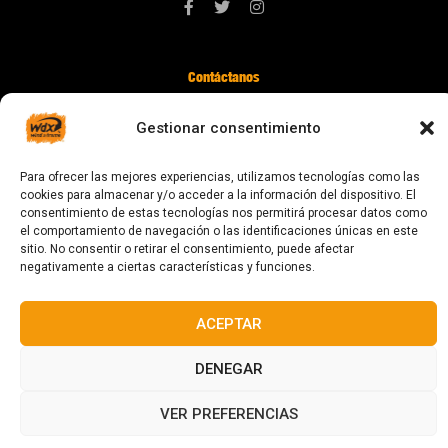
Contáctanos
digital@zonawind.com
Gestionar consentimiento
Av. de la Mare de Déu de Montserrat, 115
08024 Barcelona
Para ofrecer las mejores experiencias, utilizamos tecnologías como las
cookies para almacenar y/o acceder a la información del dispositivo. El
consentimiento de estas tecnologías nos permitirá procesar datos como
el comportamiento de navegación o las identificaciones únicas en este
© 2023 Todos los derechos reservados
sitio. No consentir o retirar el consentimiento, puede afectar
negativamente a ciertas características y funciones.
ACEPTAR
Diseñado y fabricado en Barcelona
DENEGAR
VER PREFERENCIAS