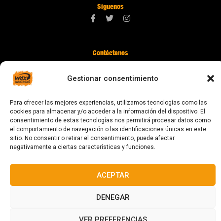
Síguenos
Contáctanos
digital@zonawind.com
Gestionar consentimiento
Av. de la Mare de Déu de Montserrat, 115
08024 Barcelona
Para ofrecer las mejores experiencias, utilizamos tecnologías como las
cookies para almacenar y/o acceder a la información del dispositivo. El
consentimiento de estas tecnologías nos permitirá procesar datos como
el comportamiento de navegación o las identificaciones únicas en este
© 2023 Todos los derechos reservados
sitio. No consentir o retirar el consentimiento, puede afectar
negativamente a ciertas características y funciones.
ACEPTAR
Diseñado y fabricado en Barcelona
DENEGAR
VER PREFERENCIAS