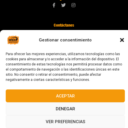
Contáctanos
digital@zonawind.com
Gestionar consentimiento
Av. de la Mare de Déu de Montserrat, 115
08024 Barcelona
Para ofrecer las mejores experiencias, utilizamos tecnologías como las
cookies para almacenar y/o acceder a la información del dispositivo. El
consentimiento de estas tecnologías nos permitirá procesar datos como
el comportamiento de navegación o las identificaciones únicas en este
© 2023 Todos los derechos reservados
sitio. No consentir o retirar el consentimiento, puede afectar
negativamente a ciertas características y funciones.
ACEPTAR
Diseñado y fabricado en Barcelona
DENEGAR
VER PREFERENCIAS