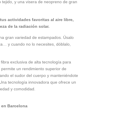
o tejido, y una visera de neopreno de gran
tus actividades favoritas al aire libre,
eza de la radiación solar.
na gran variedad de estampados. Úsalo
ra… y cuando no lo necesites, dóblalo,
ibra exclusiva de alta tecnología para
 permite un rendimiento superior de
jando el sudor del cuerpo y manteniéndote
Una tecnología innovadora que ofrece un
medad y comodidad.
 en Barcelona