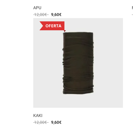
APU
12,00
€
9,60
€
OFERTA
KAKI
12,00
€
9,60
€