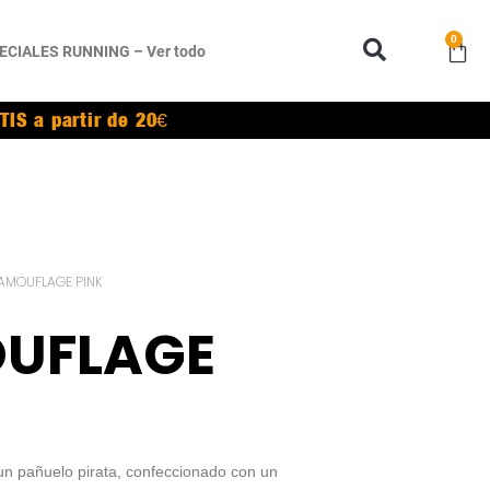
0
ECIALES RUNNING – Ver todo
TIS a partir de 20€
AMOUFLAGE PINK
UFLAGE
un pañuelo pirata, confeccionado con un