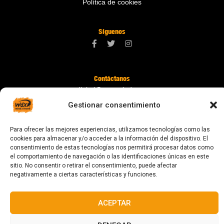
Política de cookies
Síguenos
Contáctanos
digital@zonawind.com
Gestionar consentimiento
Av. de la Mare de Déu de Montserrat, 115
08024 Barcelona
Para ofrecer las mejores experiencias, utilizamos tecnologías como las
cookies para almacenar y/o acceder a la información del dispositivo. El
consentimiento de estas tecnologías nos permitirá procesar datos como
el comportamiento de navegación o las identificaciones únicas en este
© 2023 Todos los derechos reservados
sitio. No consentir o retirar el consentimiento, puede afectar
negativamente a ciertas características y funciones.
ACEPTAR
Diseñado y fabricado en Barcelona