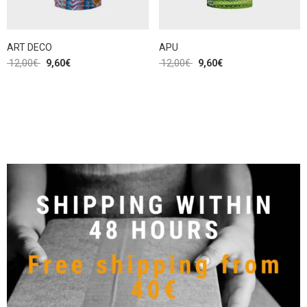
ART DECO
APU
12,00
€
9,60
€
12,00
€
9,60
€