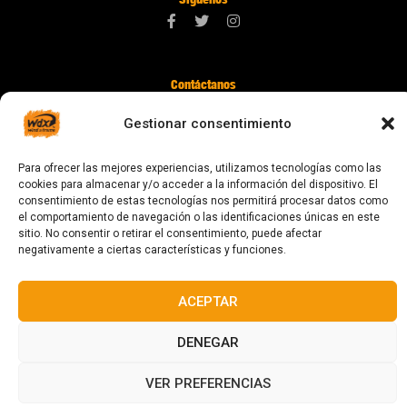
Contáctanos
digital@zonawind.com
Gestionar consentimiento
Av. de la Mare de Déu de Montserrat, 115
Para ofrecer las mejores experiencias, utilizamos tecnologías como las
08024 Barcelona
cookies para almacenar y/o acceder a la información del dispositivo. El
consentimiento de estas tecnologías nos permitirá procesar datos como
el comportamiento de navegación o las identificaciones únicas en este
sitio. No consentir o retirar el consentimiento, puede afectar
© 2023 Todos los derechos reservados
negativamente a ciertas características y funciones.
ACEPTAR
DENEGAR
Diseñado y fabricado en Barcelona
VER PREFERENCIAS