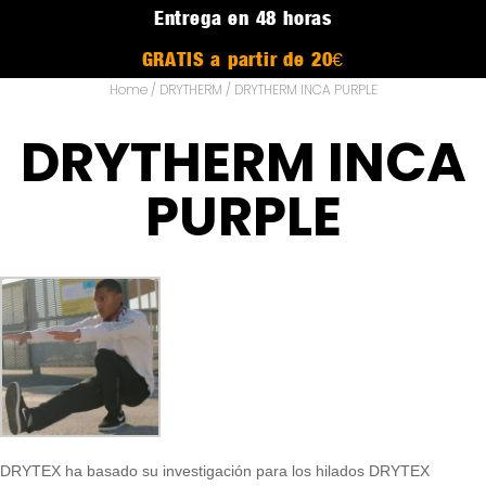
Entrega en 48 horas
GRATIS a partir de 20€
Home
/
DRYTHERM
/ DRYTHERM INCA PURPLE
DRYTHERM INCA
PURPLE
DRYTEX ha basado su investigación para los hilados DRYTEX