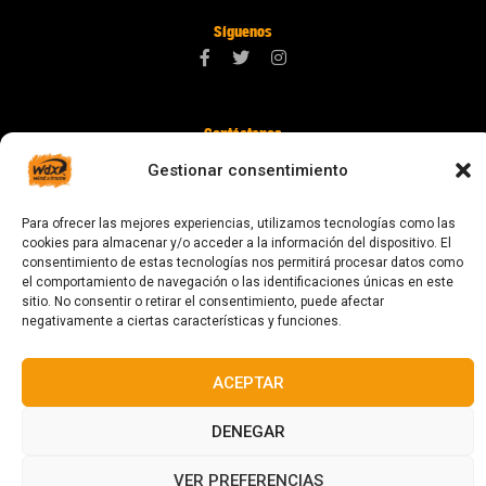
Síguenos
Contáctanos
digital@zonawind.com
Gestionar consentimiento
Av. de la Mare de Déu de Montserrat, 115
Para ofrecer las mejores experiencias, utilizamos tecnologías como las
08024 Barcelona
cookies para almacenar y/o acceder a la información del dispositivo. El
consentimiento de estas tecnologías nos permitirá procesar datos como
el comportamiento de navegación o las identificaciones únicas en este
sitio. No consentir o retirar el consentimiento, puede afectar
© 2023 Todos los derechos reservados
negativamente a ciertas características y funciones.
ACEPTAR
DENEGAR
Diseñado y fabricado en Barcelona
VER PREFERENCIAS