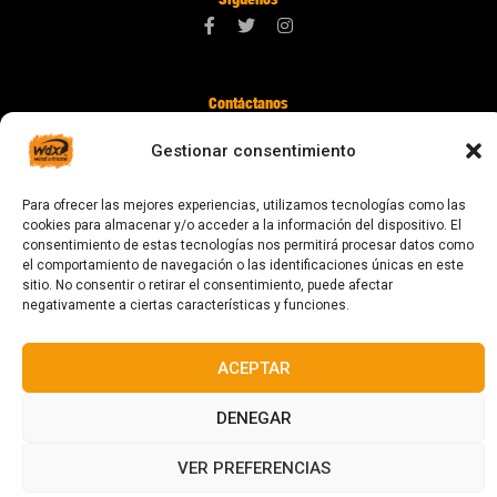
Contáctanos
digital@zonawind.com
Gestionar consentimiento
Av. de la Mare de Déu de Montserrat, 115
Para ofrecer las mejores experiencias, utilizamos tecnologías como las
08024 Barcelona
cookies para almacenar y/o acceder a la información del dispositivo. El
consentimiento de estas tecnologías nos permitirá procesar datos como
el comportamiento de navegación o las identificaciones únicas en este
sitio. No consentir o retirar el consentimiento, puede afectar
© 2023 Todos los derechos reservados
negativamente a ciertas características y funciones.
ACEPTAR
DENEGAR
Diseñado y fabricado en Barcelona
VER PREFERENCIAS