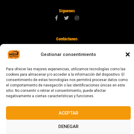
Síguenos
Contáctanos
digital@zonawind.com
Gestionar consentimiento
Av. de la Mare de Déu de Montserrat, 115
08024 Barcelona
Para ofrecer las mejores experiencias, utilizamos tecnologías como las
cookies para almacenar y/o acceder a la información del dispositivo. El
consentimiento de estas tecnologías nos permitirá procesar datos como
el comportamiento de navegación o las identificaciones únicas en este
© 2023 Todos los derechos reservados
sitio. No consentir o retirar el consentimiento, puede afectar
negativamente a ciertas características y funciones.
ACEPTAR
Diseñado y fabricado en Barcelona
DENEGAR