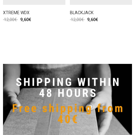
XTREME WDX
BLACKJACK
12,00
€
9,60
€
12,00
€
9,60
€