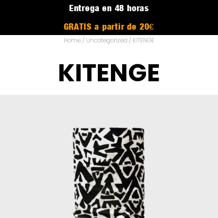
Entrega en 48 horas
GRATIS a partir de 20€
Home
/
Uncategorized
/ KITENGE
KITENGE