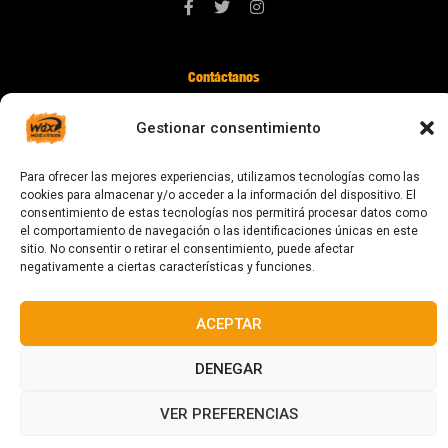
Contáctanos
digital@zonawind.com
Gestionar consentimiento
Av. de la Mare de Déu de Montserrat, 115
08024 Barcelona
Para ofrecer las mejores experiencias, utilizamos tecnologías como las
cookies para almacenar y/o acceder a la información del dispositivo. El
consentimiento de estas tecnologías nos permitirá procesar datos como
el comportamiento de navegación o las identificaciones únicas en este
© 2023 Todos los derechos reservados
sitio. No consentir o retirar el consentimiento, puede afectar
negativamente a ciertas características y funciones.
ACEPTAR
Diseñado y fabricado en Barcelona
DENEGAR
VER PREFERENCIAS