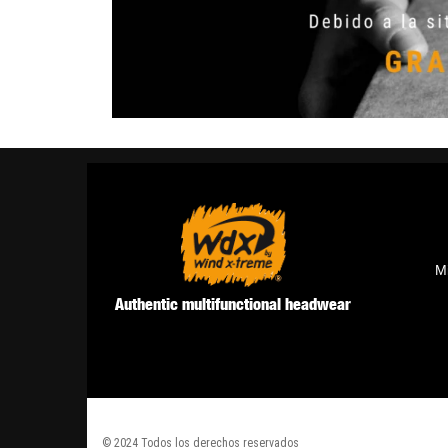
M
Authentic multifunctional headwear
© 2024 Todos los derechos reservados