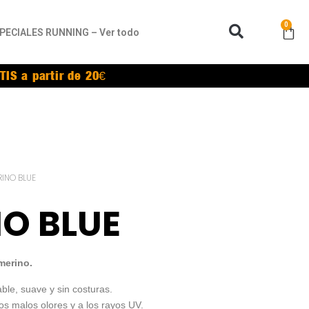
0
PECIALES RUNNING – Ver todo
TIS a partir de 20€
RINO BLUE
O BLUE
merino.
able, suave y sin costuras.
los malos olores y a los rayos UV.