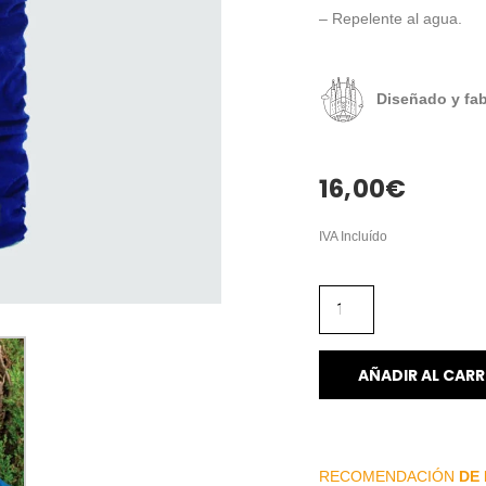
– Repelente al agua.
Diseñado y fa
16,00
€
IVA Incluído
AÑADIR AL CARR
RECOMENDACIÓN
DE 