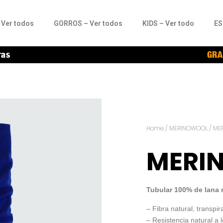
Ver todos
GORROS – Ver todos
KIDS – Ver todo
ES
ras
GRA
Home
/
MERINOWOOL
/ ME
MERIN
Tubular 100% de lana 
– Fibra natural, transpir
– Resistencia natural a 