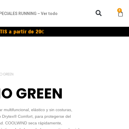
0
PECIALES RUNNING – Ver todo
TIS a partir de 20€
NO GREEN
NO GREEN
multifuncional, elástico y sin costuras,
o Drytex® Comfort, para protegerse del
dad. COOLWIND seca rápidamente,