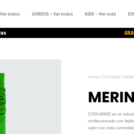
Ver todos
GORROS – Ver todos
KIDS – Ver todo
ES
ras
GRA
Home
/
COOLWIND
/ MERI
MERI
COOLWIND es un tubular 
confeccionado con tejid
calor con toda comodi