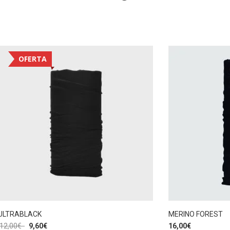
OFERTA
ULTRABLACK
MERINO FOREST
12,00
€
9,60
€
16,00
€