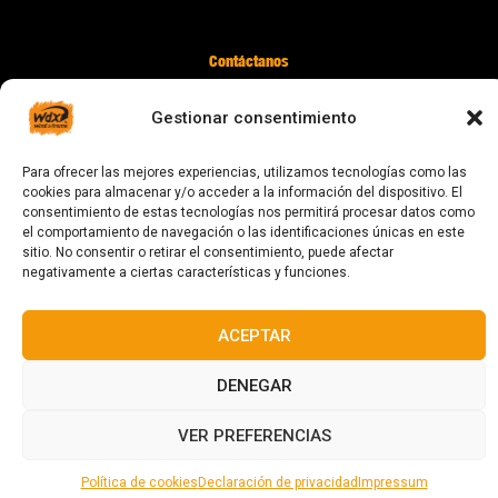
Contáctanos
digital@zonawind.com
Gestionar consentimiento
Av. de la Mare de Déu de Montserrat, 115
08024 Barcelona
Para ofrecer las mejores experiencias, utilizamos tecnologías como las
cookies para almacenar y/o acceder a la información del dispositivo. El
consentimiento de estas tecnologías nos permitirá procesar datos como
el comportamiento de navegación o las identificaciones únicas en este
© 2023 Todos los derechos reservados
sitio. No consentir o retirar el consentimiento, puede afectar
negativamente a ciertas características y funciones.
ACEPTAR
Diseñado y fabricado en Barcelona
DENEGAR
VER PREFERENCIAS
Política de cookies
Declaración de privacidad
Impressum