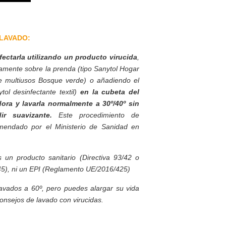
LAVADO:
ctarla utilizando un producto virucida
,
tamente sobre la prenda (tipo Sanytol Hogar
nte multiusos Bosque verde) o añadiendo el
tol desinfectante textil)
en la cubeta del
dora y lavarla normalmente a 30º/40º sin
ir suavizante.
Este procedimiento de
omendado por el Ministerio de Sanidad en
s un producto sanitario (Directiva 93/42 o
), ni un EPI (Reglamento UE/2016/425)
lavados a 60º, pero puedes alargar su vida
consejos de lavado con virucidas.