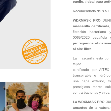
cuello.
¡Ideal para acti
Recomendada de 8 a 13
WDXMASK PRO JUNIO
mascarilla certificada
filtración bacterian
0065/2020 española
protegernos eficazmen
al aire libre.
La mascarilla está con
tejido
certificado por AITEX 
transpirable, e hidrófu
una capa exterior, t
prestigiosa marca su
contra bacterias y virus.
La WDXMASK PRO JUNIO
amantes de la natural