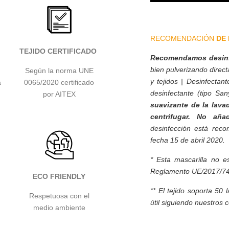
RECOMENDACIÓN
DE 
TEJIDO
CERTIFICADO
Recomendamos desinfe
bien pulverizando direc
Según la norma UNE
y tejidos | Desinfecta
a
0065/2020 certificado
desinfectante (tipo Sany
por AITEX
suavizante de la lava
centrifugar. No añad
desinfección está rec
fecha 15 de abril 2020.
* E
sta mascarilla no e
Reglamento UE/2017/745
ECO FRIENDLY
**
El tejido soporta 50 
Respetuosa con el
útil siguiendo nuestros 
medio ambiente