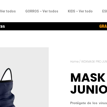
Ver todos
GORROS – Ver todos
KIDS – Ver todo
ES
ras
GRA
Home
/
WDXMASK PRO JUN
MASK
JUNI
Protégete de los virus