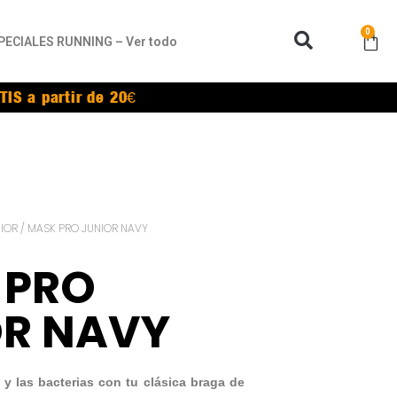
0
PECIALES RUNNING – Ver todo
TIS a partir de 20€
IOR
/ MASK PRO JUNIOR NAVY
 PRO
OR NAVY
 y las bacterias con tu clásica braga de