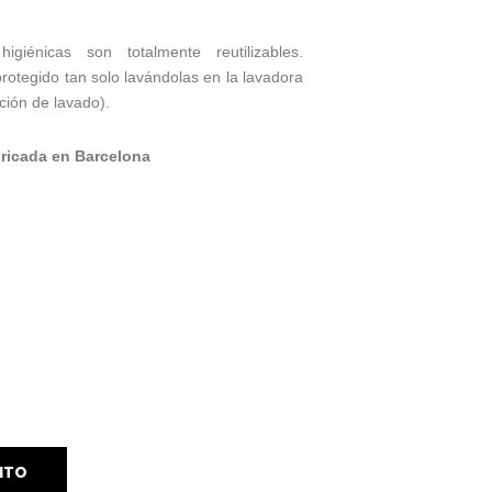
higiénicas son totalmente reutilizables.
rotegido tan solo lavándolas en la lavadora
ión de lavado).
ricada en Barcelona
ITO