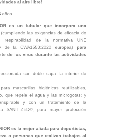
vidades al aire libre!
 años.
R es un tubular que incorpora una
,
(cumpliendo las exigencias de eficacia de
a y respirabilidad de la normativa UNE
 y de la CWA1553:2020 europea)
para
te de los virus durante las actividades
feccionada con doble capa: la interior de
para mascarillas higiénicas reutilizables,
go, que repele el agua y las microgotas; y
ranspirable y con un tratamiento de la
iza SANITIZED©, para mayor protección
R es la mejor aliada para deportistas,
eza o personas que realizan trabajos al