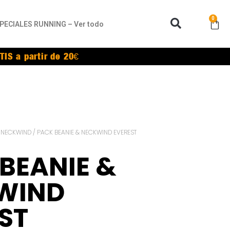
0
PECIALES RUNNING – Ver todo
TIS a partir de 20€
/
NECKWIND
/ PACK BEANIE & NECKWIND EVEREST
BEANIE &
WIND
ST