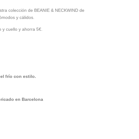
estra colección de BEANIE & NECKWIND de
cómodos y cálidos.
 y cuello y ahorra 5€.
el frío con estilo.
bricado en Barcelona