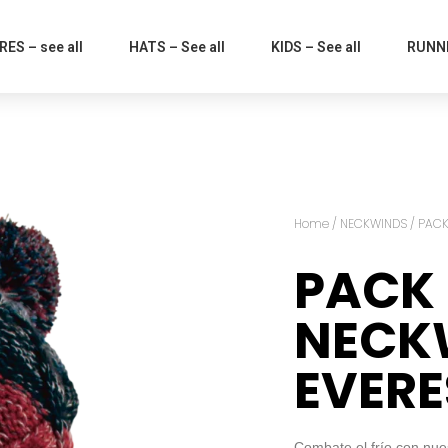
ES – see all
HATS – See all
KIDS – See all
RUNNI
Home
/
NECKWINDS
/ PACK
PACK 
NECK
EVERE
Combate el frío con nu