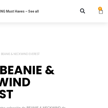
0
NG Must Haves – See all
 BEANIE & NECKWIND EVEREST
BEANIE &
WIND
ST
estra colección de BEANIE & NECKWIND de